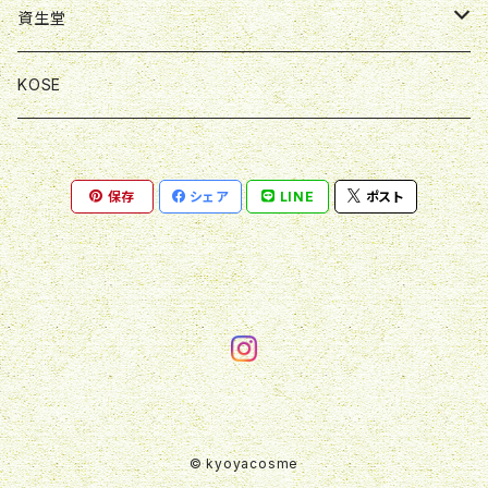
資生堂
スキンケア
KOSE
メイクアップ
保存
シェア
LINE
ポスト
ヘア・ボディ
© kyoyacosme